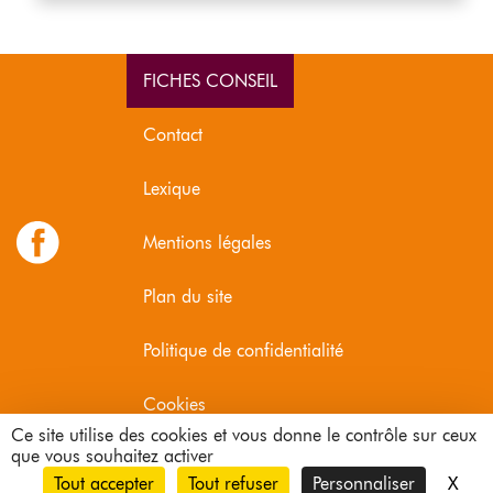
FICHES CONSEIL
Contact
Lexique
Mentions légales
Plan du site
Politique de confidentialité
Cookies
Ce site utilise des cookies et vous donne le contrôle sur ceux
que vous souhaitez activer
L'abus d'alcool est dangereux pour la santé. À consommer avec
X
Mas
modération.
Tout accepter
Tout refuser
Personnaliser