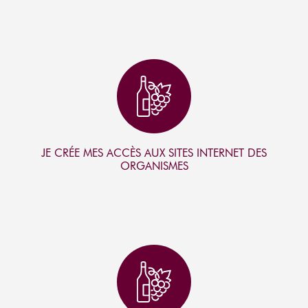
I
C
O
N
JE CRÉE MES ACCÈS AUX SITES INTERNET DES
ORGANISMES
I
C
O