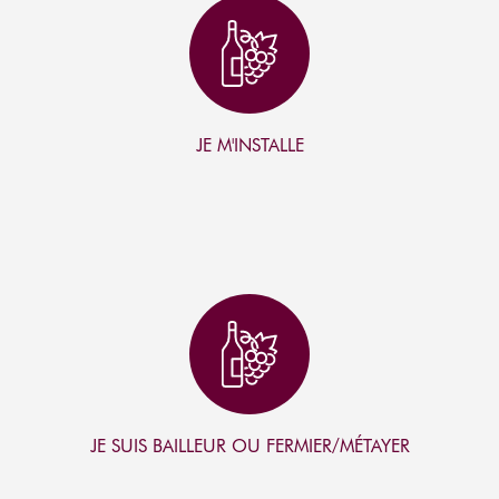
I
C
O
N
JE M'INSTALLE
I
C
O
N
JE SUIS BAILLEUR OU FERMIER/MÉTAYER