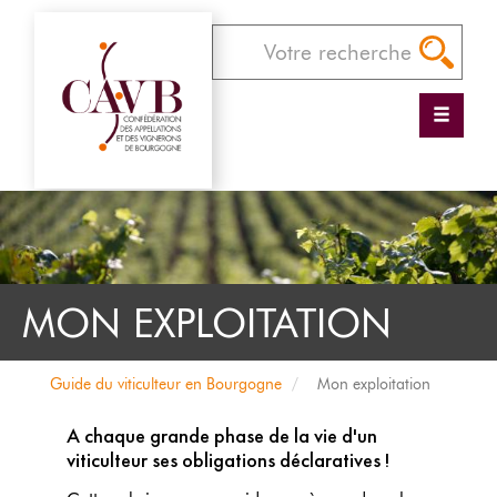
Panneau de gestion des cookies
Aller
au
contenu
principal
MON EXPLOITATION
Guide du viticulteur en Bourgogne
Mon exploitation
A chaque grande phase de la vie d'un
viticulteur ses obligations déclaratives !