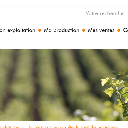
n exploitation
Ma production
Mes ventes
C
xploitation
Je crée mes accès aux sites Internet des organismes