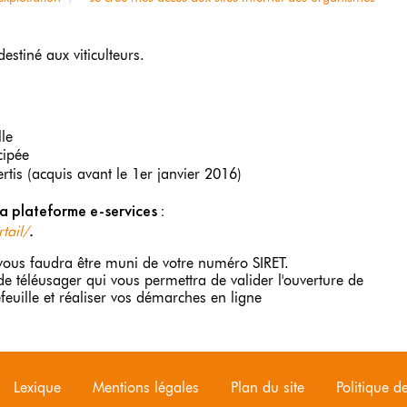
estiné aux viticulteurs.
lle
cipée
ertis (acquis avant le 1er janvier 2016)
la plateforme e-services :
.
tail/
l vous faudra être muni de votre numéro SIRET.
e téléusager qui vous permettra de valider l'ouverture de
feuille et réaliser vos démarches en ligne
Lexique
Mentions légales
Plan du site
Politique de