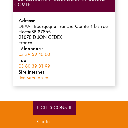
COMTÉ
Adresse :
DRAAF Bourgogne Franche-Comté 4 bis rue
HocheBP 87865
21078
DIJON CEDEX
France
Téléphone :
03 39 59 40 00
Fax :
03 80 39 31 99
Site internet :
lien vers le site
FICHES CONSEIL
Contact