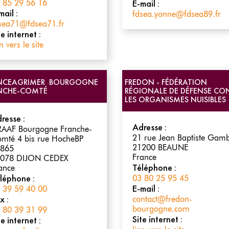
E-mail :
 85 29 56 16
mail :
fdsea.yonne@fdsea89.fr
sea71@fdsea71.fr
te internet :
n vers le site
NCEAGRIMER BOURGOGNE
FREDON - FÉDÉRATION
NCHE-COMTÉ
RÉGIONALE DE DÉFENSE CO
LES ORGANISMES NUISIBLE
resse :
Adresse :
AAF Bourgogne Franche-
21 rue Jean Baptiste Gam
mté 4 bis rue HocheBP
21200
BEAUNE
865
France
078
DIJON CEDEX
Téléphone :
ance
léphone :
03 80 25 95 45
E-mail :
 39 59 40 00
x :
contact@fredon-
bourgogne.com
 80 39 31 99
Site internet :
te internet :