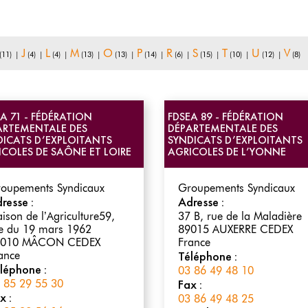
J
L
M
O
P
R
S
T
U
V
(11)
|
(4)
|
(4)
|
(13)
|
(13)
|
(14)
|
(6)
|
(15)
|
(10)
|
(12)
|
(8)
A 71 - FÉDÉRATION
FDSEA 89 - FÉDÉRATION
ARTEMENTALE DES
DÉPARTEMENTALE DES
DICATS D’EXPLOITANTS
SYNDICATS D’EXPLOITANTS
ICOLES DE SAÔNE ET LOIRE
AGRICOLES DE L’YONNE
oupements Syndicaux
Groupements Syndicaux
resse :
Adresse :
ison de l’Agriculture59,
37 B, rue de la Maladière
e du 19 mars 1962
89015
AUXERRE CEDEX
010
MÂCON CEDEX
France
Téléphone :
ance
léphone :
03 86 49 48 10
Fax :
 85 29 55 30
x :
03 86 49 48 25