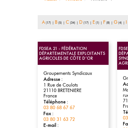
A
B
C
D
E
F
G
I
(17)
|
(5)
|
(34)
|
(17)
|
(1)
|
(8)
|
(4)
|
FDSEA 21 - FÉDÉRATION
FDSE
DÉPARTEMENTALE EXPLOITANTS
DÉP
AGRICOLES DE CÔTE D’OR
SYN
AGR
Groupements Syndicaux
Gr
Adresse :
Ad
1 Rue de Coulots
Ma
21110
BRETENIERE
ru
France
71
Téléphone :
Fr
03 80 68 67 67
Té
Fax :
03
03 80 31 63 72
Fa
E-mail :