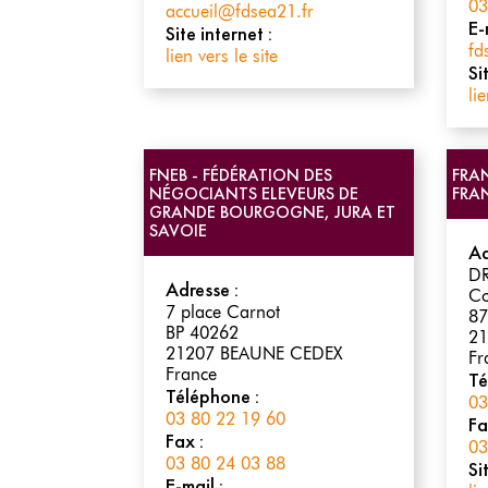
03
accueil@fdsea21.fr
E-
Site internet :
fd
lien vers le site
Si
lie
FNEB - FÉDÉRATION DES
FRA
NÉGOCIANTS ELEVEURS DE
FRA
GRANDE BOURGOGNE, JURA ET
SAVOIE
Ad
DR
Adresse :
Co
7 place Carnot
87
BP 40262
21
21207
BEAUNE CEDEX
Fr
France
Té
Téléphone :
03
03 80 22 19 60
Fa
Fax :
03
03 80 24 03 88
Si
E-mail :