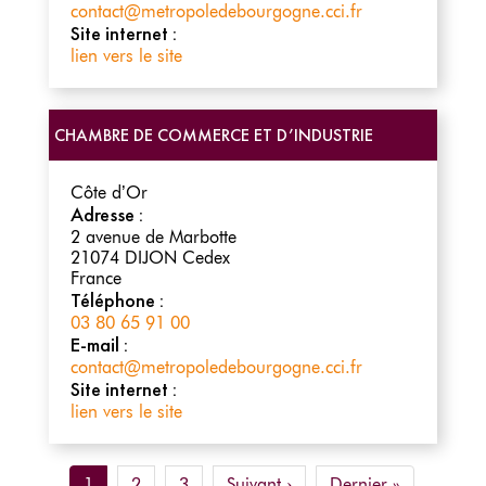
contact@metropoledebourgogne.cci.fr
Site internet :
lien vers le site
CHAMBRE DE COMMERCE ET D’INDUSTRIE
Côte d’Or
Adresse :
2 avenue de Marbotte
21074
DIJON Cedex
France
Téléphone :
03 80 65 91 00
E-mail :
contact@metropoledebourgogne.cci.fr
Site internet :
lien vers le site
Pagination
Page
1
Page
2
Page
3
Page
Suivant ›
Dernière
Dernier »