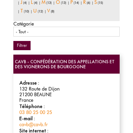
J
L
M
O
P
R
S
|
(4)
|
(4)
|
(13)
|
(13)
|
(14)
|
(6)
|
(15)
T
U
V
|
(10)
|
(12)
|
(8)
Catégorie
CAVB - CONFÉDÉRATION DES APPELLATIONS ET
DES VIGNERONS DE BOURGOGNE
Adresse :
132 Route de Dijon
21200
BEAUNE
France
Téléphone :
03 80 25 00 25
E-mail :
cavb@cavb.fr
Site internet :